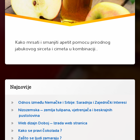
Kako mrsati i smanjiti apetit pomocu prirodnog
jabukovog sirceta i cimeta u kombinaciji..
Lijeva bočna traka
Najnovije
Odnos između Nemačke i Srbije: Saradnja i Zajednički Interesi
Nizozemska – zemlja tulipana, vjetrenjača i beskrajnih
pustolovina
Web dizajn Doboj – Izrada web stranica
Kako se pravi čokolada ?
Zašto se ljudi zamaraju ?