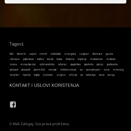
Podnožje → Vrh
Tagovi
bih
biomin
cajevi
cimet
cokolada
crna gora
cupavci
domace
gusta
ishrana
jabukovo
kafica
kocka
kolac
ledena
lepinje
makarone
makom
mesa
mrsavljenje
odmaralista
odresci
paprikas
pasteta
pizzu
podvarku
prasad
prasadi
premiksi
recept
reklamiranje
sa
sampinjoni
sirce
srneceg
strarter
tijesto
topla
turizam
uvijeni
vrhnje
za
zdravlje
zeca
zecija
KONTAKT I USLOVI KORISTENJA
Facebook
© Mali Zalogaj. Sva prava pridržana.