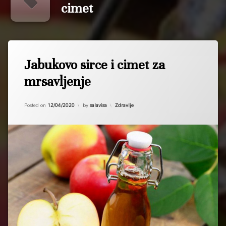
cimet
Tagged
cimet
Jabukovo sirce i cimet za
jabukovo
mrsavljenje
mrsavljenje
sirce
Updated on
18/01/2021
Kategorije:
Posted on
12/04/2020
by
salavisa
Zdravlje