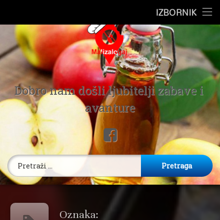
Preskoči
IZBORNIK
Pocetna
na
sadržaj
Putovanje
Ugostiteljstvo
Mali Zalog
Zdravlje
Dobro nam došli ljubitelji zabave i 
avanture
Recepti
Facebook
Poljo Kutak
Pretraga:
Oznaka: