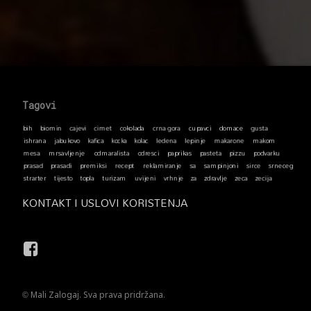
Podnožje → Vrh
Tagovi
bih
biomin
cajevi
cimet
cokolada
crna gora
cupavci
domace
gusta
ishrana
jabukovo
kafica
kocka
kolac
ledena
lepinje
makarone
makom
mesa
mrsavljenje
odmaralista
odresci
paprikas
pasteta
pizzu
podvarku
prasad
prasadi
premiksi
recept
reklamiranje
sa
sampinjoni
sirce
srneceg
strarter
tijesto
topla
turizam
uvijeni
vrhnje
za
zdravlje
zeca
zecija
KONTAKT I USLOVI KORISTENJA
Facebook
© Mali Zalogaj. Sva prava pridržana.