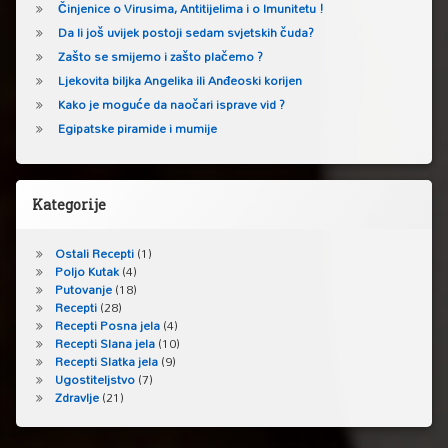
Činjenice o Virusima, Antitijelima i o Imunitetu !
Da li još uvijek postoji sedam svjetskih čuda?
Zašto se smijemo i zašto plačemo ?
Ljekovita biljka Angelika ili Anđeoski korijen
Kako je moguće da naočari isprave vid ?
Egipatske piramide i mumije
Kategorije
Ostali Recepti
(1)
Poljo Kutak
(4)
Putovanje
(18)
Recepti
(28)
Recepti Posna jela
(4)
Recepti Slana jela
(10)
Recepti Slatka jela
(9)
Ugostiteljstvo
(7)
Zdravlje
(21)