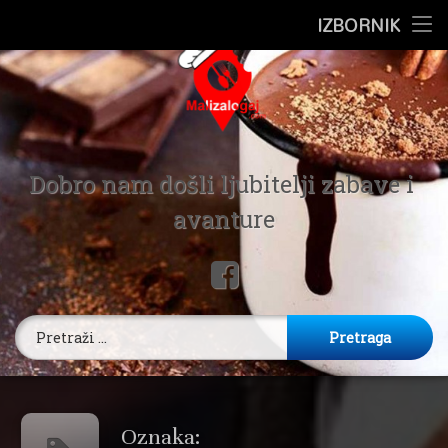
Preskoči
IZBORNIK
Pocetna
na
sadržaj
Putovanje
Ugostiteljstvo
Mali Zalog
Zdravlje
Dobro nam došli ljubitelji zabave i 
avanture
Recepti
Facebook
Poljo Kutak
Pretraga:
Oznaka: