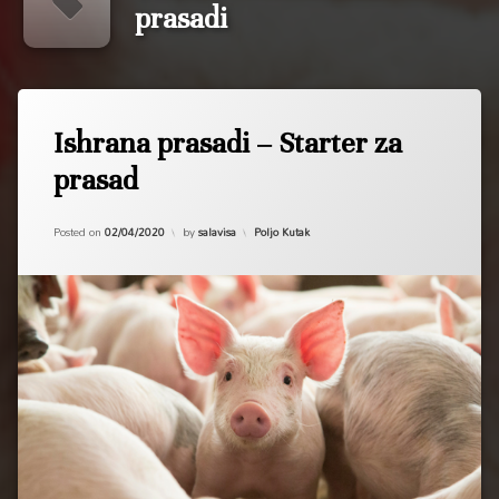
prasadi
Tagged
ishrana
Ishrana prasadi – Starter za
prasad
prasad
prasadi
strarter
Updated on
02/04/2020
Kategorije:
Posted on
02/04/2020
by
salavisa
Poljo Kutak