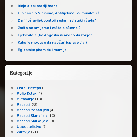
Ideje o dekoraciji hrane
Činjenice o Virusima, Antitijelima i o Imunitetu !
Da li još uvijek postoji sedam svjetskih čuda?
Zašto se smijemo i zašto plačemo ?
Ljekovita biljka Angelika ili Anđeoski korijen
Kako je moguće da naočari isprave vid ?
Egipatske piramide i mumije
Kategorije
Ostali Recepti
(1)
Poljo Kutak
(4)
Putovanje
(18)
Recepti
(28)
Recepti Posna jela
(4)
Recepti Slana jela
(10)
Recepti Slatka jela
(9)
Ugostiteljstvo
(7)
Zdravlje
(21)