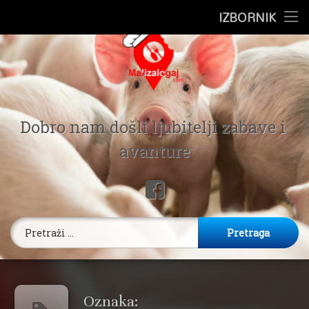
Preskoči
IZBORNIK
Pocetna
na
sadržaj
Putovanje
Ugostiteljstvo
Mali Zalog
Zdravlje
Dobro nam došli ljubitelji zabave i 
avanture
Recepti
Facebook
Poljo Kutak
Pretraga:
Oznaka: