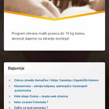
Program ishrane malih prasica do 15 kg tezine,
akcenat dajemo na zdravlje zivotinja!
Lijeva bočna traka
Najnovije
Odnos između Nemačke i Srbije: Saradnja i Zajednički Interesi
Nizozemska – zemlja tulipana, vjetrenjača i beskrajnih
pustolovina
Web dizajn Doboj – Izrada web stranica
Kako se pravi čokolada ?
Zašto se ljudi zamaraju ?