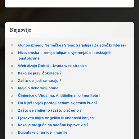
Lijeva bočna traka
Najnovije
Odnos između Nemačke i Srbije: Saradnja i Zajednički Interesi
Nizozemska – zemlja tulipana, vjetrenjača i beskrajnih
pustolovina
Web dizajn Doboj – Izrada web stranica
Kako se pravi čokolada ?
Zašto se ljudi zamaraju ?
Ideje o dekoraciji hrane
Činjenice o Virusima, Antitijelima i o Imunitetu !
Da li još uvijek postoji sedam svjetskih čuda?
Zašto se smijemo i zašto plačemo ?
Ljekovita biljka Angelika ili Anđeoski korijen
Kako je moguće da naočari isprave vid ?
Egipatske piramide i mumije