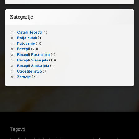
Kategorije
Ostali Recepti
(1)
Poljo Kutak
(4)
Putovanje
(18)
Recepti
(28)
Recepti Posna jela
(4)
Recepti Slana jela
(10)
Recepti Slatka jela
(9)
Ugostiteljstvo
(7)
Zdravlje
(21)
Podnožje → Vrh
Tagovi