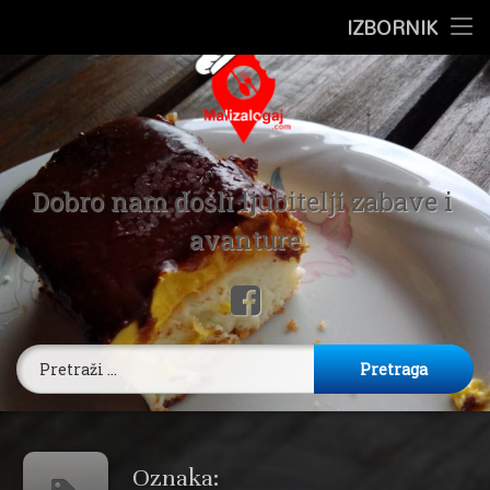
Preskoči
IZBORNIK
Pocetna
na
sadržaj
Putovanje
Ugostiteljstvo
Mali Zalog
Zdravlje
Dobro nam došli ljubitelji zabave i 
avanture
Recepti
Facebook
Poljo Kutak
Pretraga:
Oznaka: