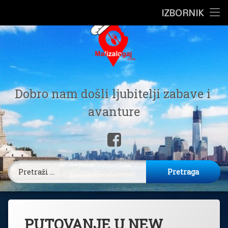
Preskoči
IZBORNIK
Pocetna
na
sadržaj
Putovanje
Ugostiteljstvo
Mali Zalog
Zdravlje
Dobro nam došli ljubitelji zabave i 
avanture
Recepti
Facebook
Poljo Kutak
Pretraga:
PUTOVANJE U NEW