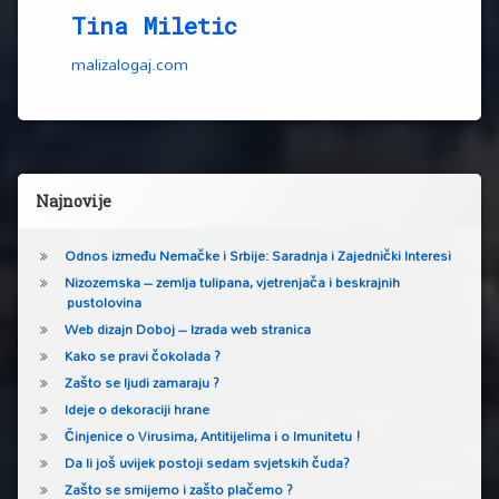
Tina Miletic
malizalogaj.com
Lijeva bočna traka
Najnovije
Odnos između Nemačke i Srbije: Saradnja i Zajednički Interesi
Nizozemska – zemlja tulipana, vjetrenjača i beskrajnih
pustolovina
Web dizajn Doboj – Izrada web stranica
Kako se pravi čokolada ?
Zašto se ljudi zamaraju ?
Ideje o dekoraciji hrane
Činjenice o Virusima, Antitijelima i o Imunitetu !
Da li još uvijek postoji sedam svjetskih čuda?
Zašto se smijemo i zašto plačemo ?