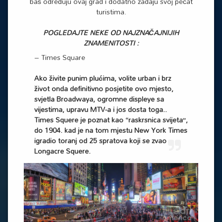
baš određuju ovaj grad i dodatno zadaju svoj pečat
turistima.
POGLEDAJTE NEKE OD NAJZNAČAJNIJIH
ZNAMENITOSTI :
– Times Square
Ako živite punim plućima, volite urban i brz
život onda definitivno posjetite ovo mjesto,
svjetla Broadwaya, ogromne displeye sa
vijestima, upravu MTV-a i jos dosta toga..
Times Squere je poznat kao “raskrsnica svijeta”,
do 1904. kad je na tom mjestu New York Times
igradio toranj od 25 spratova koji se zvao
Longacre Squere.