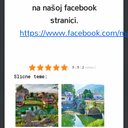
na našoj facebook
stranici.
https://www.facebook.com/mal
5
/
5
(
2
votes
)
Slicne teme: