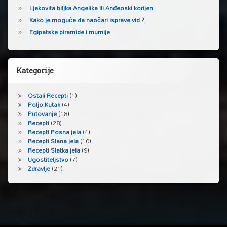
Ljekovita biljka Angelika ili Anđeoski korijen
Kako je moguće da naočari isprave vid ?
Egipatske piramide i mumije
Kategorije
Ostali Recepti
(1)
Poljo Kutak
(4)
Putovanje
(18)
Recepti
(28)
Recepti Posna jela
(4)
Recepti Slana jela
(10)
Recepti Slatka jela
(9)
Ugostiteljstvo
(7)
Zdravlje
(21)