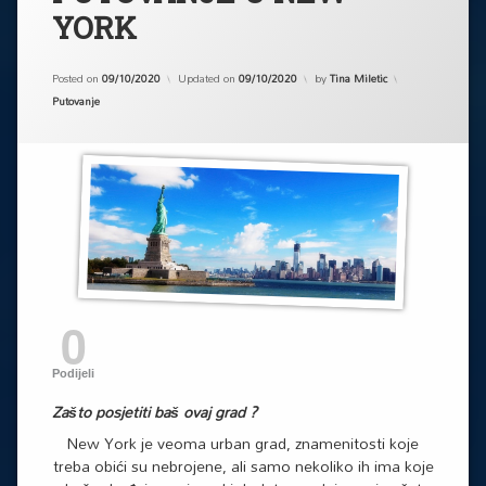
YORK
Posted on
09/10/2020
Updated on
09/10/2020
by
Tina Miletic
Kategorije:
Putovanje
0
Podijeli
Zašto posjetiti baš ovaj grad ?
New York je veoma urban grad, znamenitosti koje
treba obići su nebrojene, ali samo nekoliko ih ima koje