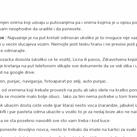
enjen onima koji uzivaju u putovanjima pa i onima kojima je u opisu 
u vam neophodne da uradite i da ponesete..
be :
Najvaznije je na put kretati odmoran ukoliko je to moguce nije vaz
u vecini slucajeva vozim. Nemojte jesti tesku hranu i ne previse jesti pr
e odmarajte..
zacka dozvola (ukoliko ce te voziti), Licna ili pasos, Zdravstvena knjiz
ije kretanja na put telefonom slikajte sve dokumente da se vidi slika i
d na google drive.
on, punjac, navigacija, fotoaparat po zelji, auto punjac..
 od vremena koji trebate provesti na putu ali iako idete na kratko pon
 da se mozete malo bolje obuci.. Iako za tim nema potrebe u tom tren
ek ubacim dosta ciste vode (par litara) nesto voca (narandze, jabuke)
k kifli i par pasteta odma ubacite u vozilo to je za nedaj boze ako ne nai
 se sta posebno navoditi sve sto vam treba i kod kuce.
ponesite dovoljno novca, nesto bi trebalo da imate na kartici za svaki 