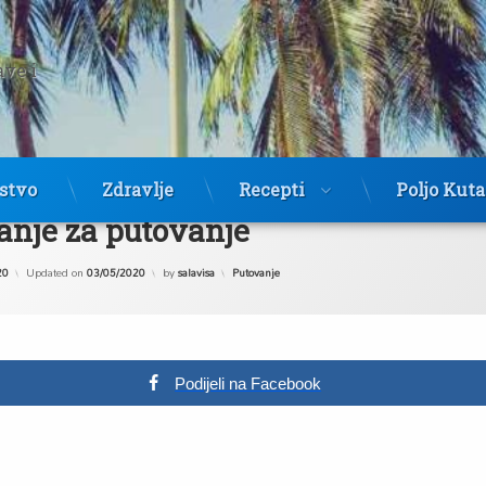
ave i 
jstvo
Zdravlje
Recepti
Poljo Kut
nje za putovanje
Kategorije:
20
Updated on
03/05/2020
by
salavisa
Putovanje
Podijeli na Facebook