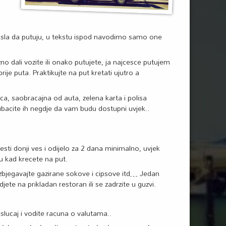
posla da putuju, u tekstu ispod navodimo samo one
no dali vozite ili onako putujete, ja najcesce putujem
ije puta. Praktikujte na put kretati ujutro a
ica, saobracajna od auta, zelena karta i polisa
 ubacite ih negdje da vam budu dostupni uvjek..
esti donji ves i odijelo za 2 dana minimalno, uvjek
u kad krecete na put.
 izbjegavajte gazirane sokove i cipsove itd… Jedan
djete na prikladan restoran ili se zadrzite u guzvi.
slucaj i vodite racuna o valutama..