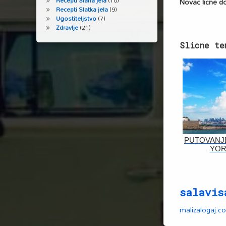
Recepti Slana jela
(10)
Novac licne do
Recepti Slatka jela
(9)
Ugostiteljstvo
(7)
Zdravlje
(21)
Slicne te
PUTOVANJ
YOR
salavis
malizalogaj.c