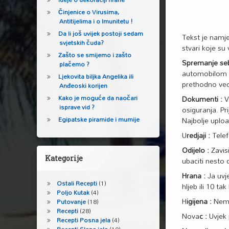
Činjenice o Virusima,
Antitijelima i o Imunitetu !
Da li još uvijek postoji sedam
Tekst je namj
svjetskih čuda?
stvari koje s
Zašto se smijemo i zašto
Spremanje se
plačemo ?
automobilom i 
Ljekovita biljka Angelika ili
prethodno vec
Anđeoski korijen
Dokumenti :
Vo
Kako je moguće da naočari
isprave vid ?
osiguranja. Pr
Najbolje uploa
Egipatske piramide i mumije
U
redjaji :
Telef
Odijelo :
Zavisi
Kategorije
ubaciti nesto
Hrana :
Ja uvj
Ostali Recepti
(1)
hljeb ili 10 ta
Poljo Kutak
(4)
H
igijena :
Nema
Putovanje
(18)
Recepti
(28)
Nova
c :
Uvjek 
Recepti Posna jela
(4)