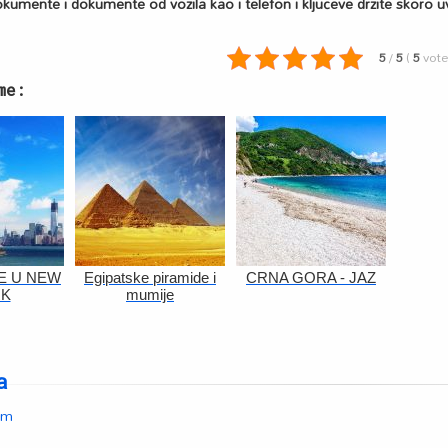
kumente i dokumente od vozila kao i telefon i kljuceve drzite skoro uv
5
/
5
(
5
vot
me:
E U NEW
Egipatske piramide i
CRNA GORA - JAZ
K
mumije
a
om